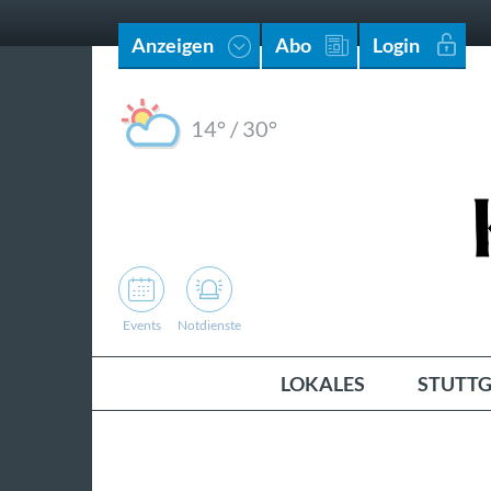
Anzeigen
Abo
Login
14°
/
30°
Events
Notdienste
LOKALES
STUTTG