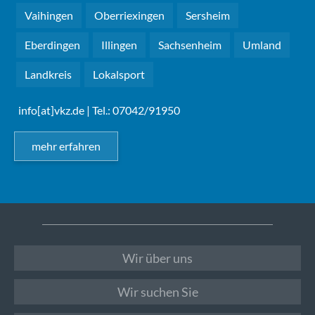
Vaihingen
Oberriexingen
Sersheim
Eberdingen
Illingen
Sachsenheim
Umland
Landkreis
Lokalsport
info[at]vkz.de
| Tel.: 07042/91950
mehr erfahren
Wir über uns
Wir suchen Sie