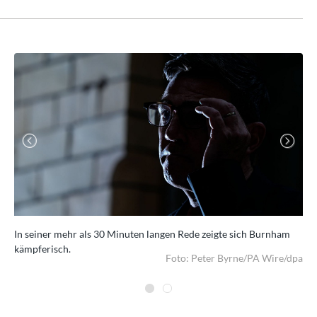
Previous
Next
d.
In seiner mehr als 30 Minuten langen Rede zeigte sich Burnham
Es 
kämpferisch.
/dpa
Foto: Peter Byrne/PA Wire/dpa