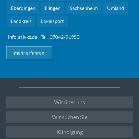
Eberdingen
Illingen
Sachsenheim
Umland
Landkreis
Lokalsport
info[at]vkz.de
| Tel.: 07042/91950
mehr erfahren
Wir über uns
Wir suchen Sie
Kündigung