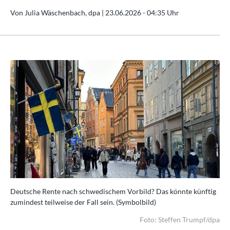
Von Julia Wäschenbach, dpa |
23.06.2026 - 04:35 Uhr
ig
Deutsche Rente nach schwedischem Vorbild? Das könnte künftig
De
zumindest teilweise der Fall sein. (Symbolbild)
zum
/dpa
Foto: Steffen Trumpf/dpa