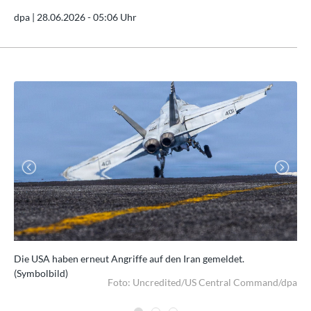
dpa |
28.06.2026 - 05:06 Uhr
Previous
Next
Die USA haben erneut Angriffe auf den Iran gemeldet.
In 
(Symbolbild)
dpa
Foto: Uncredited/US Central Command/dpa