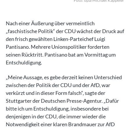
ler
Foto: dpa/Michael Kappeler
Nach einer Äußerung über vermeintlich
„faschistische Politik“ der CDU wächst der Druck auf
den frisch gewählten Linken-Parteichef Luigi
Pantisano. Mehrere Unionspolitiker forderten
seinen Rücktritt. Pantisano bat am Vormittag um
Entschuldigung.
„Meine Aussage, es gebe derzeit keinen Unterschied
zwischen der Politik der CDU und der AfD, war
verkürzt und in dieser Form falsch“, sagte der
Stuttgarter der Deutschen Presse-Agentur. „Dafür
bitte ich um Entschuldigung, insbesondere bei
denjenigen in der CDU, die immer wieder die
Notwendigkeit einer klaren Brandmauer zur AfD