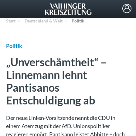
Start
Deutschland & Welt
Politik
Politik
„Unverschämtheit“ –
Linnemann lehnt
Pantisanos
Entschuldigung ab
Der neue Linken-Vorsitzende nennt die CDU in
einem Atemzug mit der AfD. Unionspolitiker
reagieren empört. Pantisano leistet Abbitte – doch