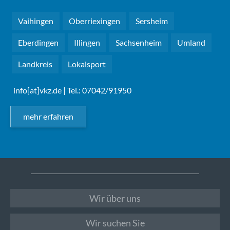
Vaihingen
Oberriexingen
Sersheim
Eberdingen
Illingen
Sachsenheim
Umland
Landkreis
Lokalsport
info[at]vkz.de
| Tel.: 07042/91950
mehr erfahren
Wir über uns
Wir suchen Sie