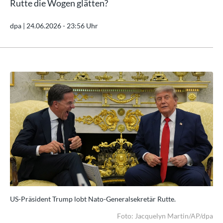
Rutte die Wogen glätten?
dpa |
24.06.2026 - 23:56 Uhr
US-Präsident Trump lobt Nato-Generalsekretär Rutte.
US-
/dpa
Foto: Jacquelyn Martin/AP/dpa