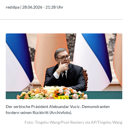
red/dpa |
28.06.2026 - 21:28 Uhr
Der serbische Präsident Aleksandar Vucic. Demonstranten
Der
fordern seinen Rücktritt (Archivfoto).
for
ang
Foto: Tingshu Wang/Pool Reuters via AP/Tingshu Wang