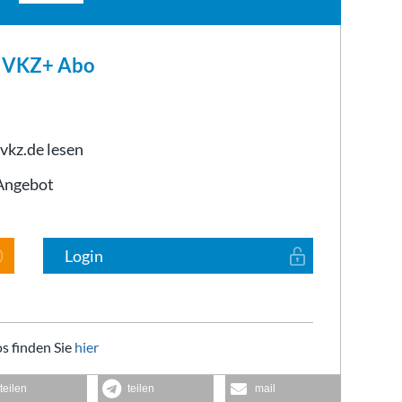
m VKZ+ Abo
 vkz.de lesen
-Angebot
Login
s finden Sie
hier
teilen
teilen
mail