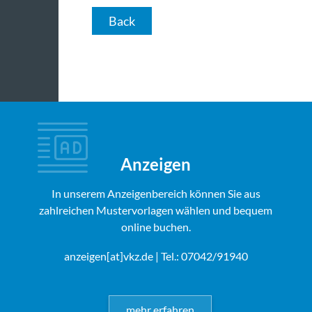
Back
Anzeigen
In unserem Anzeigenbereich können Sie aus
zahlreichen Mustervorlagen wählen und bequem
online buchen.
anzeigen[at]vkz.de
| Tel.: 07042/91940
mehr erfahren