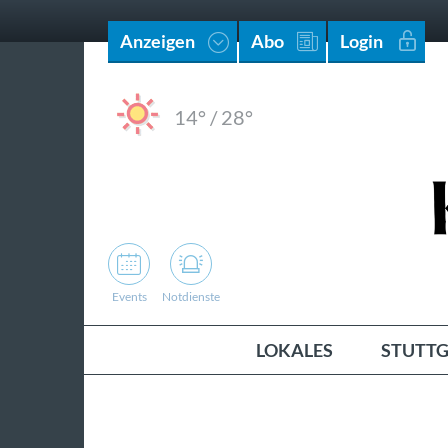
Anzeigen
Abo
Login
14°
/
28°
Events
Notdienste
LOKALES
STUTTG