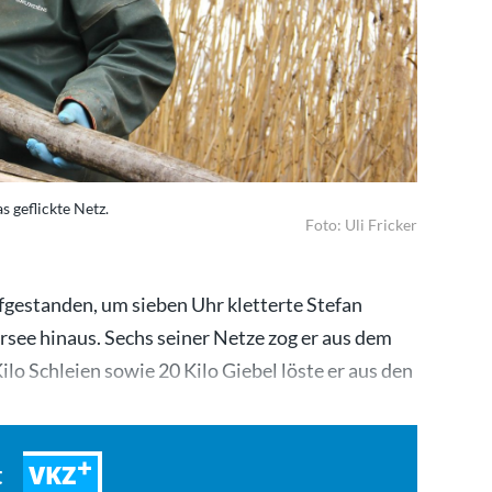
s geflickte Netz.
Foto: Uli Fricker
ufgestanden, um sieben Uhr kletterte Stefan
ersee hinaus. Sechs seiner Netze zog er aus dem
lo Schleien sowie 20 Kilo Giebel löste er aus den
VKZ
t