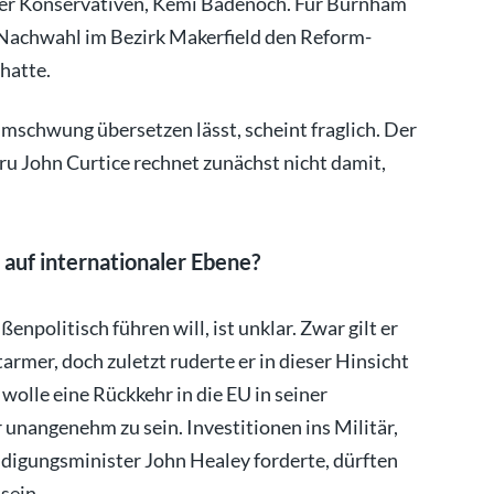
der Konservativen, Kemi Badenoch. Für Burnham
er Nachwahl im Bezirk Makerfield den Reform-
 hatte.
mschwung übersetzen lässt, scheint fraglich. Der
ru John Curtice rechnet zunächst nicht damit,
auf internationaler Ebene?
politisch führen will, ist unklar. Zwar gilt er
armer, doch zuletzt ruderte er in dieser Hinsicht
wolle eine Rückkehr in die EU in seiner
 unangenehm zu sein. Investitionen ins Militär,
idigungsminister John Healey forderte, dürften
sein.