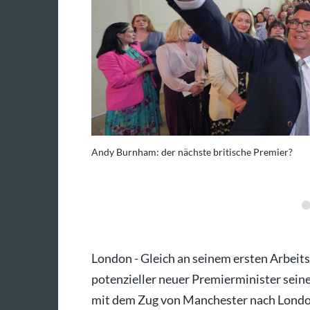
Andy Burnham: der nächste britische Premier?
er Byrne/PA Wire/dpa
London - Gleich an seinem ersten Arbeit
potenzieller neuer Premierminister sei
mit dem Zug von Manchester nach London