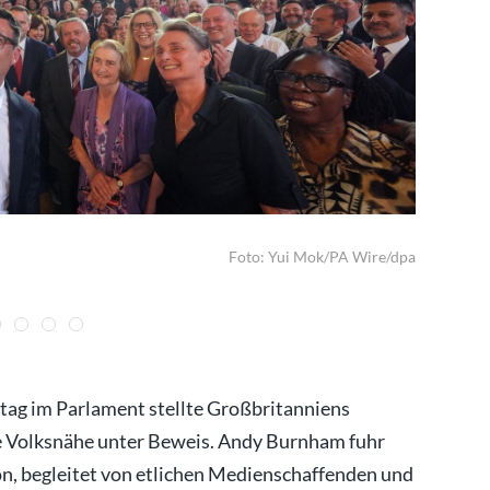
Auf Burnh
Foto: Yui Mok/PA Wire/dpa
stag im Parlament stellte Großbritanniens
ne Volksnähe unter Beweis. Andy Burnham fuhr
, begleitet von etlichen Medienschaffenden und