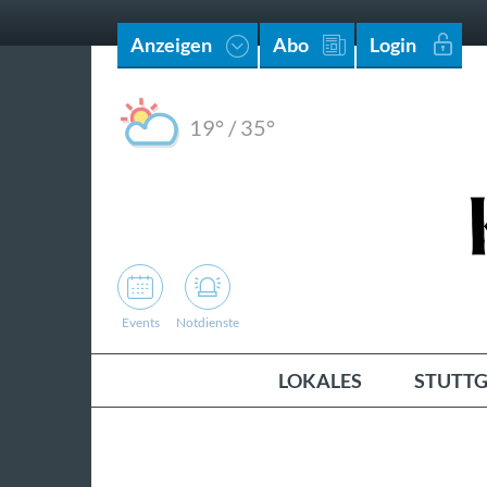
Anzeigen
Abo
Login
19°
/
35°
Events
Notdienste
LOKALES
STUTTG