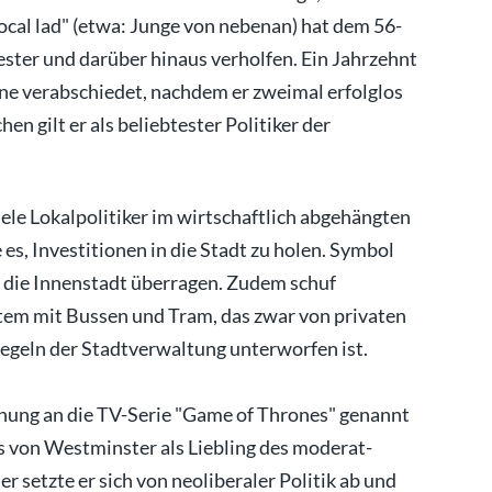
ocal lad" (etwa: Junge von nebenan) hat dem 56-
ester und darüber hinaus verholfen. Ein Jahrzehnt
hne verabschiedet, nachdem er zweimal erfolglos
en gilt er als beliebtester Politiker der
le Lokalpolitiker im wirtschaftlich abgehängten
es, Investitionen in die Stadt zu holen. Symbol
n die Innenstadt überragen. Zudem schuf
tem mit Bussen und Tram, das zwar von privaten
egeln der Stadtverwaltung unterworfen ist.
hnung an die TV-Serie "Game of Thrones" genannt
ts von Westminster als Liebling des moderat-
er setzte er sich von neoliberaler Politik ab und