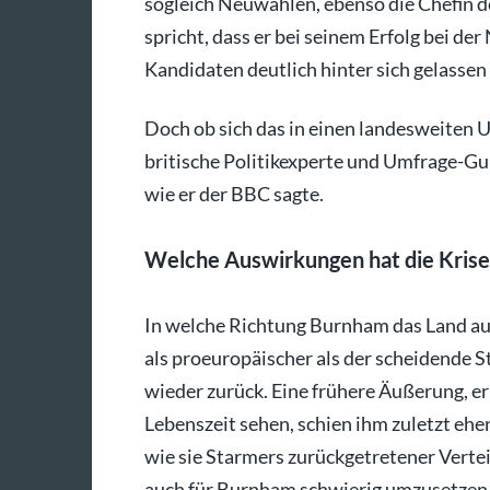
sogleich Neuwahlen, ebenso die Chefin 
spricht, dass er bei seinem Erfolg bei d
Kandidaten deutlich hinter sich gelassen
Doch ob sich das in einen landesweiten U
britische Politikexperte und Umfrage-Gu
wie er der BBC sagte.
Welche Auswirkungen hat die Krise 
In welche Richtung Burnham das Land außen
als proeuropäischer als der scheidende St
wieder zurück. Eine frühere Äußerung, er 
Lebenszeit sehen, schien ihm zuletzt eher
wie sie Starmers zurückgetretener Verte
auch für Burnham schwierig umzusetzen 