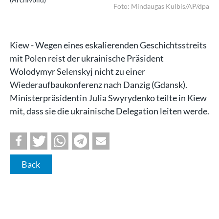
dpa
Foto: Mindaugas Kulbis/AP/dpa
Kiew - Wegen eines eskalierenden Geschichtsstreits
mit Polen reist der ukrainische Präsident
Wolodymyr Selenskyj nicht zu einer
Wiederaufbaukonferenz nach Danzig (Gdansk).
Ministerpräsidentin Julia Swyrydenko teilte in Kiew
mit, dass sie die ukrainische Delegation leiten werde.
Back