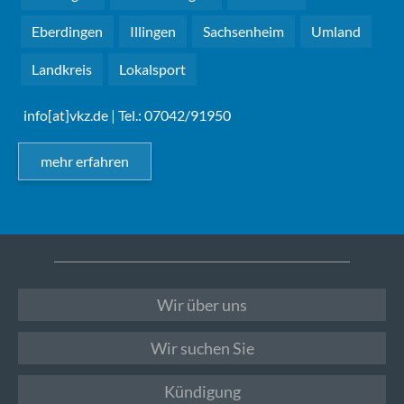
Eberdingen
Illingen
Sachsenheim
Umland
Landkreis
Lokalsport
info[at]vkz.de
| Tel.: 07042/91950
mehr erfahren
Wir über uns
Wir suchen Sie
Kündigung