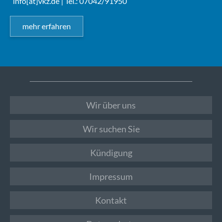
info[at]vkz.de
| Tel.: 07042/91950
mehr erfahren
Wir über uns
Wir suchen Sie
Kündigung
Impressum
Kontakt