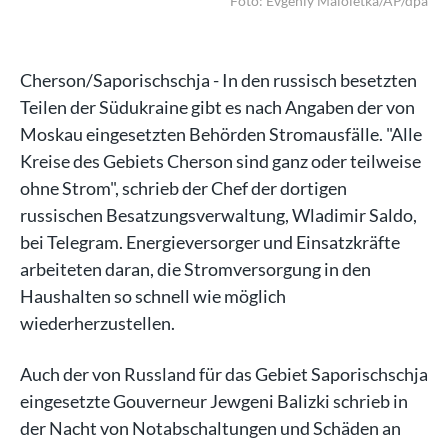
/dpa
Foto: Evgeniy Maloletka/AP/dpa
Cherson/Saporischschja - In den russisch besetzten
Teilen der Südukraine gibt es nach Angaben der von
Moskau eingesetzten Behörden Stromausfälle. "Alle
Kreise des Gebiets Cherson sind ganz oder teilweise
ohne Strom", schrieb der Chef der dortigen
russischen Besatzungsverwaltung, Wladimir Saldo,
bei Telegram. Energieversorger und Einsatzkräfte
arbeiteten daran, die Stromversorgung in den
Haushalten so schnell wie möglich
wiederherzustellen.
Auch der von Russland für das Gebiet Saporischschja
eingesetzte Gouverneur Jewgeni Balizki schrieb in
der Nacht von Notabschaltungen und Schäden an