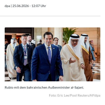
dpa |
25.06.2026 - 12:07 Uhr
Rubio mit dem bahrainischen Außenminister al-Sajani.
Rub
/dpa
Foto: Eric Lee/Pool Reuters/AP/dpa