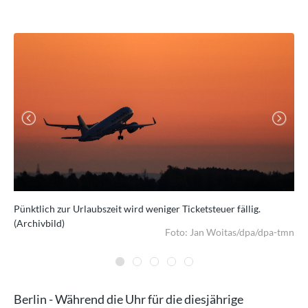
Previous
Next
Pünktlich zur Urlaubszeit wird weniger Ticketsteuer fällig.
Zwö
(Archivbild)
dpa
Foto: Jan Woitas/dpa/dpa-tmn
Berlin - Während die Uhr für die diesjährige