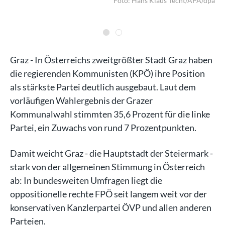
Foto: Hans Klaus Techt/APA/dpa
ver
dpa
Graz - In Österreichs zweitgrößter Stadt Graz haben
die regierenden Kommunisten (KPÖ) ihre Position
als stärkste Partei deutlich ausgebaut. Laut dem
vorläufigen Wahlergebnis der Grazer
Kommunalwahl stimmten 35,6 Prozent für die linke
Partei, ein Zuwachs von rund 7 Prozentpunkten.
Damit weicht Graz - die Hauptstadt der Steiermark -
stark von der allgemeinen Stimmung in Österreich
ab: In bundesweiten Umfragen liegt die
oppositionelle rechte FPÖ seit langem weit vor der
konservativen Kanzlerpartei ÖVP und allen anderen
Parteien.