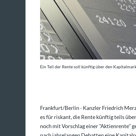
Ein Teil der Rente soll künftig über den Kapitalmar
: Robert Michael/dpa
Frankfurt/Berlin - Kanzler Friedrich Merz 
es für riskant, die Rente künftig teils ü
noch mit Vorschlag einer "Aktienrente" ge
nach jahrelangen Debatten eine Kapitalre