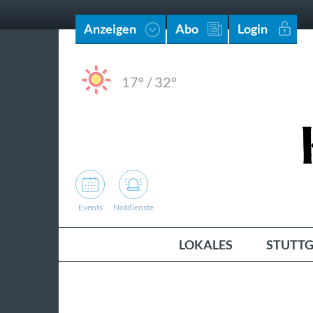
Anzeigen
Abo
Login
17°
/
32°
Events
Notdienste
LOKALES
STUTTG