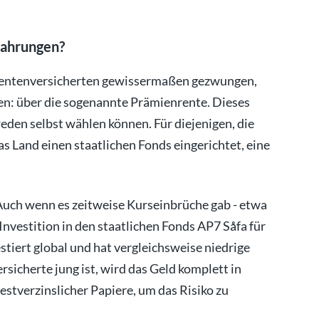
fahrungen?
 Rentenversicherten gewissermaßen gezwungen,
ren: über die sogenannte Prämienrente. Dieses
weden selbst wählen können. Für diejenigen, die
as Land einen staatlichen Fonds eingerichtet, eine
: Auch wenn es zeitweise Kurseinbrüche gab - etwa
e Investition in den staatlichen Fonds AP7 Såfa für
tiert global und hat vergleichsweise niedrige
sicherte jung ist, wird das Geld komplett in
festverzinslicher Papiere, um das Risiko zu