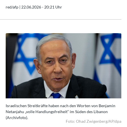
red/afp |
22.06.2026 - 20:21 Uhr
Israelischen Streitkräfte haben nach den Worten von Benjamin
Isr
Netanjahu „volle Handlungsfreiheit“ im Süden des Libanon
Net
(Archivfoto).
(Ar
dpa
Foto: Ohad Zwigenberg/AP/dpa