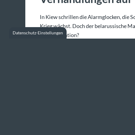
In Kiew schrillen die Alarmglocken, die 
Krieg wächst. Doch der belarussische Ma
Datenschutz-Einstellungen
neue Eskalation?
dpa |
25.06.2026 - 18:45 Uhr