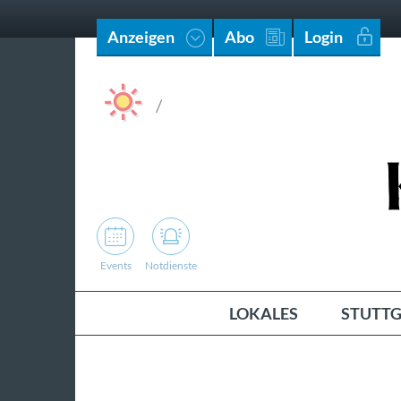
Anzeigen
Abo
Login
/
Events
Notdienste
LOKALES
STUTTG