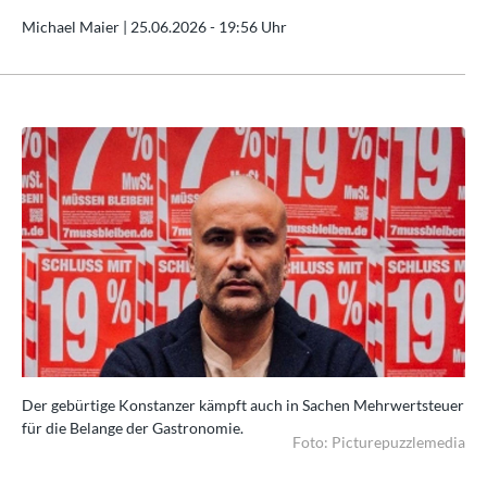
Michael Maier |
25.06.2026 - 19:56 Uhr
uer
Der gebürtige Konstanzer kämpft auch in Sachen Mehrwertsteuer
De
für die Belange der Gastronomie.
für
edia
Foto: Picturepuzzlemedia