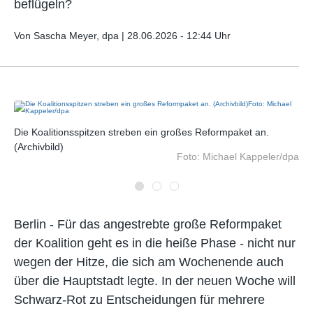
beflügeln?
Von Sascha Meyer, dpa |
28.06.2026 - 12:44 Uhr
27
Die Koalitionsspitzen streben ein großes Reformpaket an.
Da
(Archivbild)
erw
dpa
Foto: Michael Kappeler/dpa
Previous
Next
Berlin - Für das angestrebte große Reformpaket
der Koalition geht es in die heiße Phase - nicht nur
wegen der Hitze, die sich am Wochenende auch
über die Hauptstadt legte. In der neuen Woche will
Schwarz-Rot zu Entscheidungen für mehrere