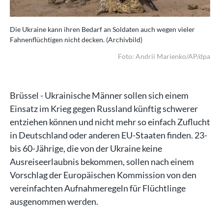
Die Ukraine kann ihren Bedarf an Soldaten auch wegen vieler
Die
Fahnenflüchtigen nicht decken. (Archivbild)
Fah
dpa
Foto: Andrii Marienko/AP/dpa
Brüssel - Ukrainische Männer sollen sich einem
Einsatz im Krieg gegen Russland künftig schwerer
entziehen können und nicht mehr so einfach Zuflucht
in Deutschland oder anderen EU-Staaten finden. 23-
bis 60-Jährige, die von der Ukraine keine
Ausreiseerlaubnis bekommen, sollen nach einem
Vorschlag der Europäischen Kommission von den
vereinfachten Aufnahmeregeln für Flüchtlinge
ausgenommen werden.