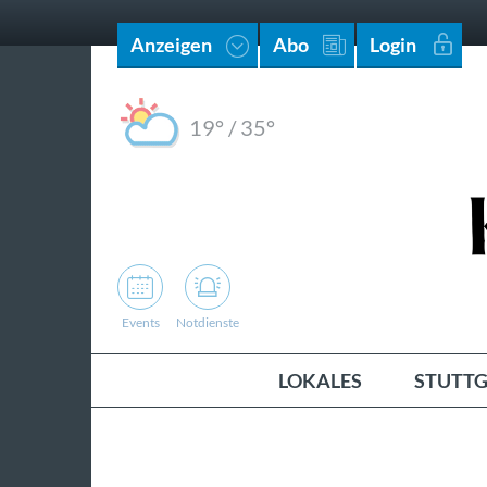
Anzeigen
Abo
Login
19°
/
35°
Events
Notdienste
LOKALES
STUTTG