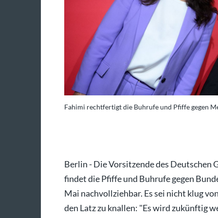
Fahimi rechtfertigt die Buhrufe und Pfiffe gegen M
nd von Jutrczenka/dpa
Berlin - Die Vorsitzende des Deutschen
findet die Pfiffe und Buhrufe gegen Bu
Mai nachvollziehbar. Es sei nicht klug v
den Latz zu knallen: "Es wird zukünftig w