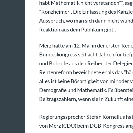
habt Mathematik nicht verstanden"", sag
"Ronzheimer". Die Einlassung des Kanzler
Ausspruch, wo man sich dann nicht wund
Reaktion aus dem Publikum gibt".
Merz hatte am 12. Mai in der ersten Re
Bundeskongress seit acht Jahren für tie
und Buhrufe aus den Reihen der Delegie
Rentenreform bezeichnete er als das "här
alles ist keine Bösartigkeit von mir oder 
Demografie und Mathematik. Es übersteig
Beitragszahlern, wenn sie in Zukunft eine
Regierungssprecher Stefan Kornelius ha
von Merz (CDU) beim DGB-Kongress ange