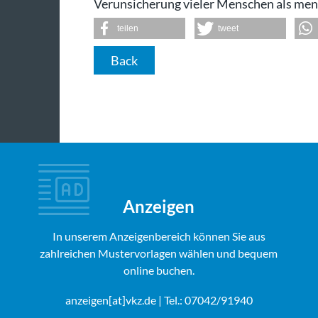
Verunsicherung vieler Menschen als men
teilen
tweet
Back
Anzeigen
In unserem Anzeigenbereich können Sie aus
zahlreichen Mustervorlagen wählen und bequem
online buchen.
anzeigen[at]vkz.de
| Tel.: 07042/91940