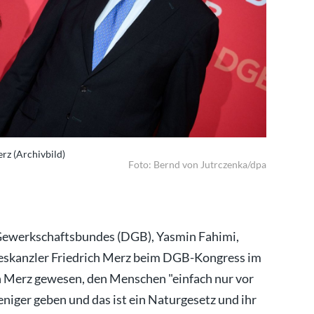
erz (Archivbild)
Fahimi rec
Foto: Bernd von Jutrczenka/dpa
 Gewerkschaftsbundes (DGB), Yasmin Fahimi,
ndeskanzler Friedrich Merz beim DGB-Kongress im
on Merz gewesen, den Menschen "einfach nur vor
eniger geben und das ist ein Naturgesetz und ihr