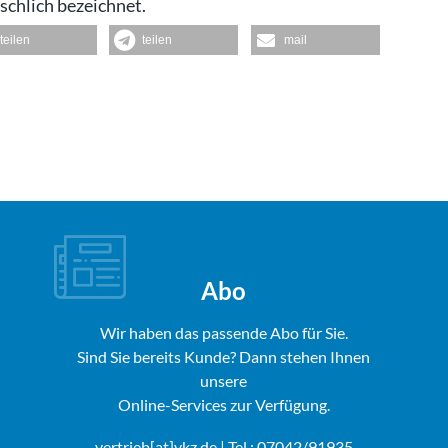
schlich bezeichnet.
teilen
teilen
mail
Abo
Wir haben das passende Abo für Sie.
Sind Sie bereits Kunde? Dann stehen Ihnen
unsere
Online-Services zur Verfügung.
vertrieb[at]vkz.de
| Tel.: 07042/91935