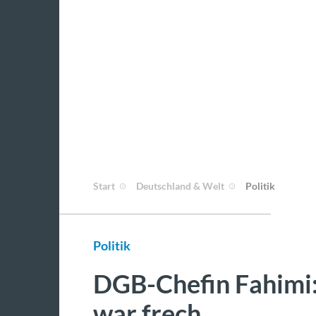
Start
Deutschland & Welt
Politik
Politik
DGB-Chefin Fahimi
war frech