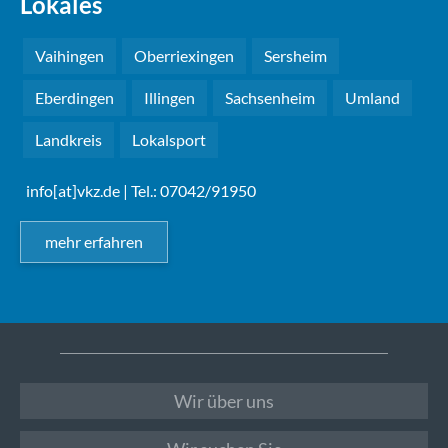
Lokales
Vaihingen
Oberriexingen
Sersheim
Eberdingen
Illingen
Sachsenheim
Umland
Landkreis
Lokalsport
info[at]vkz.de
| Tel.: 07042/91950
mehr erfahren
Wir über uns