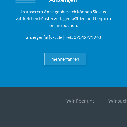
In unserem Anzeigenbereich können Sie aus
zahlreichen Mustervorlagen wählen und bequem
online buchen.
anzeigen[at]vkz.de
| Tel.: 07042/91940
mehr erfahren
Wir über uns
Wir such