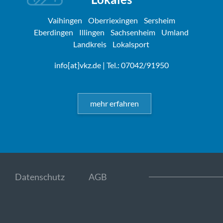
Vaihingen
Oberriexingen
Sersheim
Eberdingen
Illingen
Sachsenheim
Umland
Landkreis
Lokalsport
info[at]vkz.de
| Tel.: 07042/91950
mehr erfahren
Datenschutz
AGB