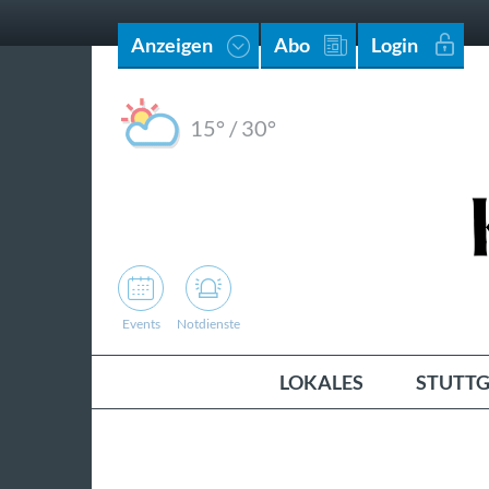
Anzeigen
Abo
Login
15°
/
30°
Events
Notdienste
LOKALES
STUTTG