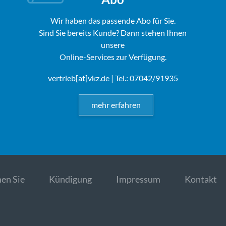
Wir haben das passende Abo für Sie.
Sind Sie bereits Kunde? Dann stehen Ihnen
unsere
Online-Services zur Verfügung.
vertrieb[at]vkz.de
| Tel.: 07042/91935
mehr erfahren
en Sie
Kündigung
Impressum
Kontakt