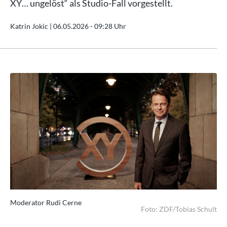
XY… ungelöst“ als Studio-Fall vorgestellt.
Katrin Jokic |
06.05.2026 - 09:28 Uhr
Moderator Rudi Cerne
Mo
hult
Foto: ZDF/Tobias Schult