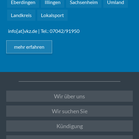
Eberdingen
Illingen
Sachsenheim
Umland
Landkreis
Lokalsport
info[at]vkz.de
| Tel.: 07042/91950
mehr erfahren
Wir über uns
Wir suchen Sie
Kündigung