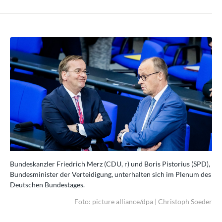
D),
Bundeskanzler Friedrich Merz (CDU, r) und Boris Pistorius (SPD),
Bun
des
Bundesminister der Verteidigung, unterhalten sich im Plenum des
Bun
Deutschen Bundestages.
De
eder
Foto: picture alliance/dpa | Christoph Soeder