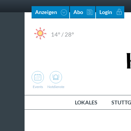
Anzeigen
Abo
Login
14°
/
28°
Events
Notdienste
LOKALES
STUTTG