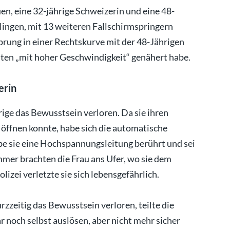
n, eine 32-jährige Schweizerin und eine 48-
lingen, mit 13 weiteren Fallschirmspringern
prung in einer Rechtskurve mit der 48-Jährigen
ten „mit hoher Geschwindigkeit“ genähert habe.
erin
ge das Bewusstsein verloren. Da sie ihren
 öffnen konnte, habe sich die automatische
be sie eine Hochspannungsleitung berührt und sei
mmer brachten die Frau ans Ufer, wo sie dem
izei verletzte sie sich lebensgefährlich.
rzzeitig das Bewusstsein verloren, teilte die
ar noch selbst auslösen, aber nicht mehr sicher