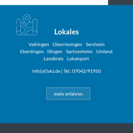
Lokales
Vaihingen
Oberriexingen
Sersheim
Eberdingen
Illingen
Sachsenheim
Umland
Landkreis
Lokalsport
info[at]vkz.de
| Tel.: 07042/91950
mehr erfahren