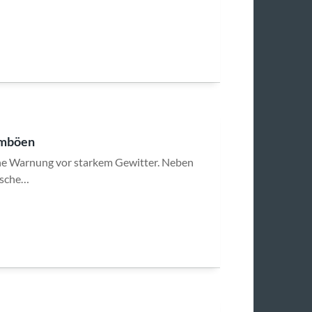
rmböen
iche Warnung vor starkem Gewitter. Neben
asche…