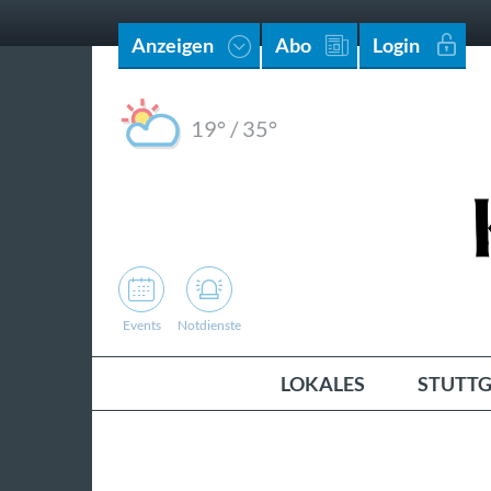
Anzeigen
Abo
Login
19°
/
35°
Events
Notdienste
LOKALES
STUTTG