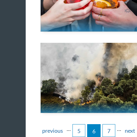
…
…
previous
next
5
7
6