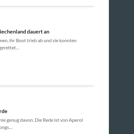
iechenland dauert an
n, ihr Boot trieb ab und sie konnten
 gerettet…
rde
ie genug davon. Die Rede ist von Aperol
 Songs…