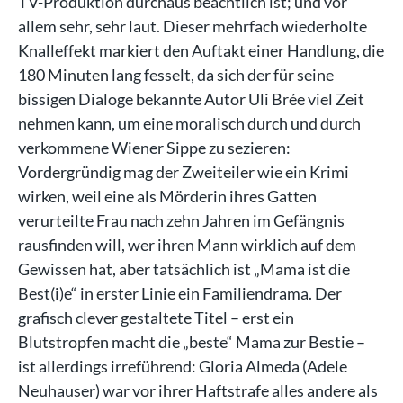
TV-Produktion durchaus beachtlich ist; und vor
allem sehr, sehr laut. Dieser mehrfach wiederholte
Knalleffekt markiert den Auftakt einer Handlung, die
180 Minuten lang fesselt, da sich der für seine
bissigen Dialoge bekannte Autor Uli Brée viel Zeit
nehmen kann, um eine moralisch durch und durch
verkommene Wiener Sippe zu sezieren:
Vordergründig mag der Zweiteiler wie ein Krimi
wirken, weil eine als Mörderin ihres Gatten
verurteilte Frau nach zehn Jahren im Gefängnis
rausfinden will, wer ihren Mann wirklich auf dem
Gewissen hat, aber tatsächlich ist „Mama ist die
Best(i)e“ in erster Linie ein Familiendrama. Der
grafisch clever gestaltete Titel – erst ein
Blutstropfen macht die „beste“ Mama zur Bestie –
ist allerdings irreführend: Gloria Almeda (Adele
Neuhauser) war vor ihrer Haftstrafe alles andere als