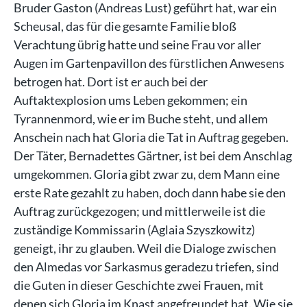
Bruder Gaston (Andreas Lust) geführt hat, war ein
Scheusal, das für die gesamte Familie bloß
Verachtung übrig hatte und seine Frau vor aller
Augen im Gartenpavillon des fürstlichen Anwesens
betrogen hat. Dort ist er auch bei der
Auftaktexplosion ums Leben gekommen; ein
Tyrannenmord, wie er im Buche steht, und allem
Anschein nach hat Gloria die Tat in Auftrag gegeben.
Der Täter, Bernadettes Gärtner, ist bei dem Anschlag
umgekommen. Gloria gibt zwar zu, dem Mann eine
erste Rate gezahlt zu haben, doch dann habe sie den
Auftrag zurückgezogen; und mittlerweile ist die
zuständige Kommissarin (Aglaia Szyszkowitz)
geneigt, ihr zu glauben. Weil die Dialoge zwischen
den Almedas vor Sarkasmus geradezu triefen, sind
die Guten in dieser Geschichte zwei Frauen, mit
denen sich Gloria im Knast angefreundet hat. Wie sie