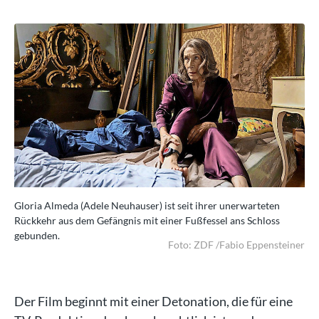
Gloria Almeda (Adele Neuhauser) ist seit ihrer unerwarteten
Glo
Rückkehr aus dem Gefängnis mit einer Fußfessel ans Schloss
Rüc
gebunden.
ge
iner
Foto: ZDF /Fabio Eppensteiner
Der Film beginnt mit einer Detonation, die für eine