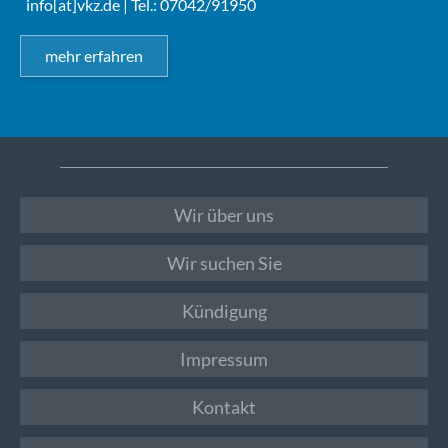
info[at]vkz.de
| Tel.: 07042/91950
mehr erfahren
Wir über uns
Wir suchen Sie
Kündigung
Impressum
Kontakt