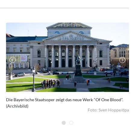
Previous
Next
eth
Die Bayerische Staatsoper zeigt das neue Werk "Of One Blood".
"Of
(Archivbild)
I.
/dpa
Foto: Sven Hoppe/dpa