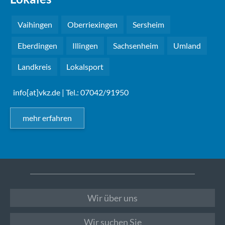
Vaihingen
Oberriexingen
Sersheim
Eberdingen
Illingen
Sachsenheim
Umland
Landkreis
Lokalsport
info[at]vkz.de
| Tel.: 07042/91950
mehr erfahren
Wir über uns
Wir suchen Sie