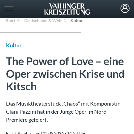
Start
Deutschland & Welt
Kultur
Kultur
The Power of Love – eine
Oper zwischen Krise und
Kitsch
Das Musiktheaterstück „Chaos“ mit Komponistin
Clara Pazzini hat in der Junge Oper im Nord
Premiere gefeiert.
Frank Armbruster |
03.05.2026 - 14:38 Uhr