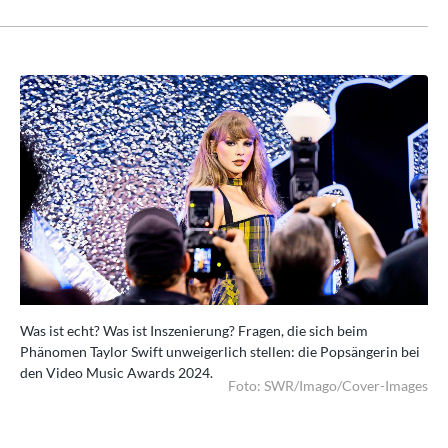
Was ist echt? Was ist Inszenierung? Fragen, die sich beim
Was
ei
Phänomen Taylor Swift unweigerlich stellen: die Popsängerin bei
Phä
den Video Music Awards 2024.
de
ges
Foto: SWR/Imago/Cover-Images