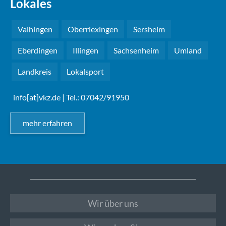
Lokales
Vaihingen
Oberriexingen
Sersheim
Eberdingen
Illingen
Sachsenheim
Umland
Landkreis
Lokalsport
info[at]vkz.de
| Tel.: 07042/91950
mehr erfahren
Wir über uns