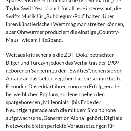
Spätestens dieser feministische Aspekt macht „The
Taylor Swift Years“ auch für all jene interessant, die
Swifts Musik für „Bubblegum-Pop“ halten. Über
ihren künstlerischen Wert mag man streiten können,
aber Ohrwürmer produziert die einstige „Country-
Maus“ wie am Fließband.
Weitaus kritischer als die ZDF-Doku betrachten
Bilger und Turczyn jedoch das Verhältnis der 1989
geborenen Sängerin zu den „Swifties“, denen sie von
Anfang an das Gefühl gegeben hat, sie sei ihre beste
Freundin. Das erklärt ihren enormen Erfolg gerade
bei weiblichen Popfans, zu denen neben den
spätgeborenen „Millennials“ (bis Ende der
Neunziger) gerade auch die mit dem Smartphone
aufgewachsene „Generation Alpha“ gehört. Digitale
Netzwerke bieten perfekte Voraussetzungen für