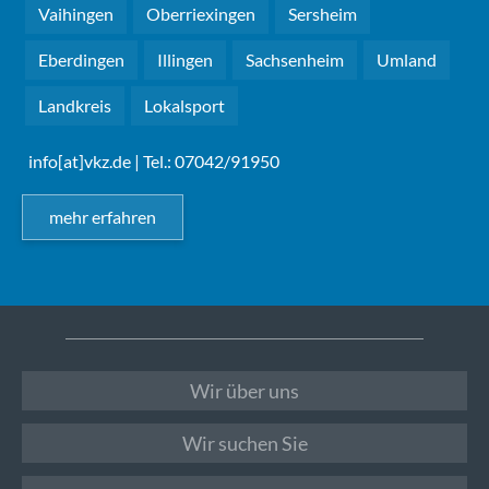
Vaihingen
Oberriexingen
Sersheim
Eberdingen
Illingen
Sachsenheim
Umland
Landkreis
Lokalsport
info[at]vkz.de
| Tel.: 07042/91950
mehr erfahren
Wir über uns
Wir suchen Sie