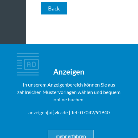
Back
Anzeigen
In unserem Anzeigenbereich können Sie aus
zahlreichen Mustervorlagen wählen und bequem
online buchen.
anzeigen[at]vkz.de
| Tel.: 07042/91940
mehr erfahren