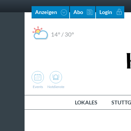
Anzeigen
Abo
Login
14°
/
30°
Events
Notdienste
LOKALES
STUTTG