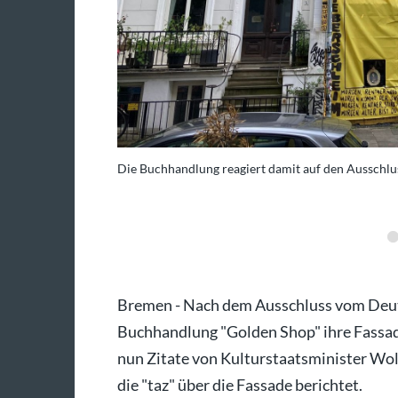
Die Buchhandlung reagiert damit auf den Ausschl
o: Mirjam Uhrich/dpa
Bremen - Nach dem Ausschluss vom Deut
Buchhandlung "Golden Shop" ihre Fassade
nun Zitate von Kulturstaatsminister Wol
die "taz" über die Fassade berichtet.