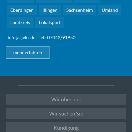
Eberdingen
Illingen
Sachsenheim
Umland
Landkreis
Lokalsport
info[at]vkz.de
| Tel.: 07042/91950
mehr erfahren
Wir über uns
Wir suchen Sie
Kündigung