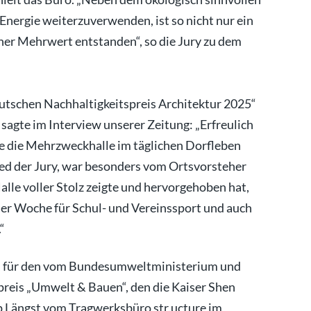
Energie weiterzuverwenden, ist so nicht nur ein
cher Mehrwert entstanden“, so die Jury zu dem
tschen Nachhaltigkeitspreis Architektur 2025“
 sagte im Interview unserer Zeitung: „Erfreulich
lle die Mehrzweckhalle im täglichen Dorfleben
ied der Jury, war besonders vom Ortsvorsteher
alle voller Stolz zeigte und hervorgehoben hat,
der Woche für Schul- und Vereinssport und auch
“
n, für den vom Bundesumweltministerium und
is „Umwelt & Bauen“, den die Kaiser Shen
p Längst vom Tragwerksbüro str.ucture im