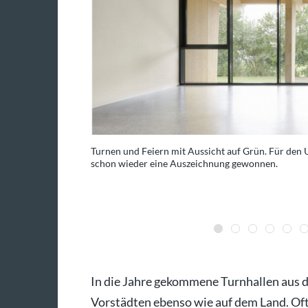
hitz (geboren 1991 in
Turnen und Feiern mit Aussicht auf Grün. Für den
 do Porto. Während
schon wieder eine Auszeichnung gewonnen.
elier Kaiser Shen
to: Julia Sang Nguyen
In die Jahre gekommene Turnhallen aus der
Vorstädten ebenso wie auf dem Land. Oft