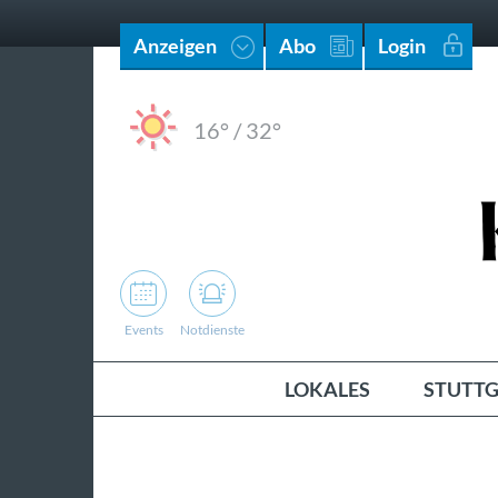
Anzeigen
Abo
Login
16°
/
32°
Events
Notdienste
LOKALES
STUTTG