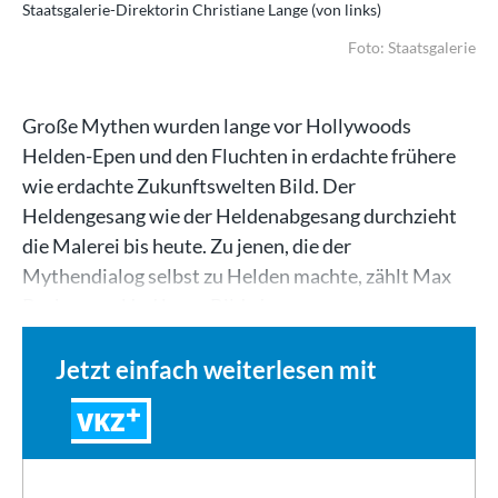
Staatsgalerie-Direktorin Christiane Lange (von links)
Foto: Staatsgalerie
Große Mythen wurden lange vor Hollywoods
Helden-Epen und den Fluchten in erdachte frühere
wie erdachte Zukunftswelten Bild. Der
Heldengesang wie der Heldenabgesang durchzieht
die Malerei bis heute. Zu jenen, die der
Mythendialog selbst zu Helden machte, zählt Max
Beckmann. Und jenes Bild, das…
Jetzt einfach weiterlesen mit
VKZ