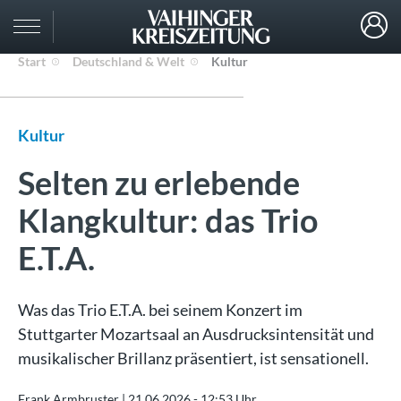
Start
Deutschland & Welt
Kultur
Kultur
Selten zu erlebende
Klangkultur: das Trio
E.T.A.
Was das Trio E.T.A. bei seinem Konzert im
Stuttgarter Mozartsaal an Ausdrucksintensität und
musikalischer Brillanz präsentiert, ist sensationell.
Frank Armbruster |
21.06.2026 - 12:53 Uhr