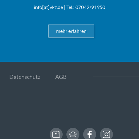
info[at]vkz.de
| Tel.: 07042/91950
mehr erfahren
Datenschutz
AGB