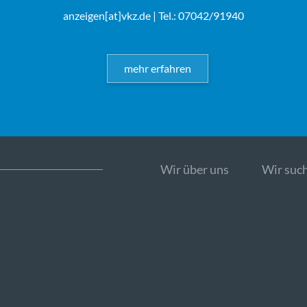
anzeigen[at]vkz.de
| Tel.: 07042/91940
mehr erfahren
Wir über uns
Wir such