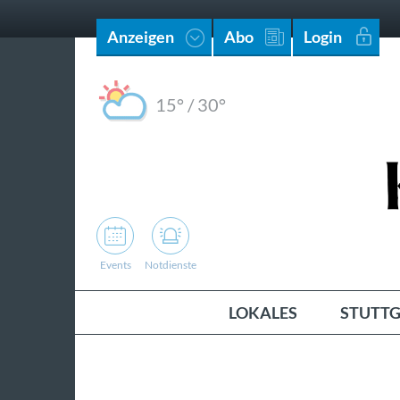
Anzeigen
Abo
Login
15°
/
30°
Events
Notdienste
LOKALES
STUTTG