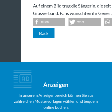
Auf einem Bild trug die Sängerin, die sei
Gipsverband. Fans wünschten ihr Genes
teilen
tweet
Back
Anzeigen
In unserem Anzeigenbereich können Sie aus
zahlreichen Mustervorlagen wählen und bequem
online buchen.