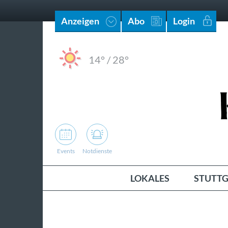
Anzeigen
Abo
Login
14°
/
28°
Events
Notdienste
LOKALES
STUTTG