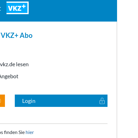
VKZ
t
m VKZ+ Abo
 vkz.de lesen
-Angebot
Login
s finden Sie
hier