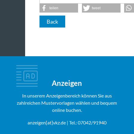
teilen
tweet
Back
Anzeigen
In unserem Anzeigenbereich können Sie aus
zahlreichen Mustervorlagen wählen und bequem
online buchen.
anzeigen[at]vkz.de
| Tel.: 07042/91940