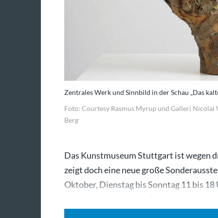
Zentrales Werk und Sinnbild in der Schau „Das kal
Foto: Courtesy Rasmus Myrup und Galleri Nicolai 
Berg
Das Kunstmuseum Stuttgart ist wegen dr
zeigt doch eine neue große Sonderausstel
Oktober, Dienstag bis Sonntag 11 bis 18 
Schlossplatz statt. Als Parcours…