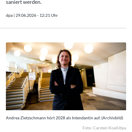
saniert werden.
dpa |
29.06.2026 - 12:21 Uhr
Previous
Next
Andrea Zietzschmann hört 2028 als Intendantin auf. (Archivbild)
Die
/dpa
Foto: Carsten Koall/dpa