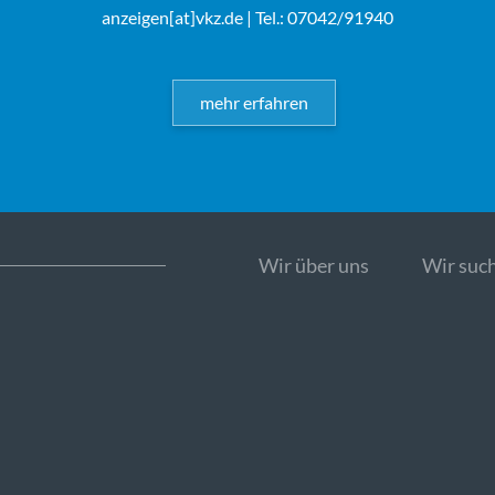
anzeigen[at]vkz.de
| Tel.: 07042/91940
mehr erfahren
Wir über uns
Wir such