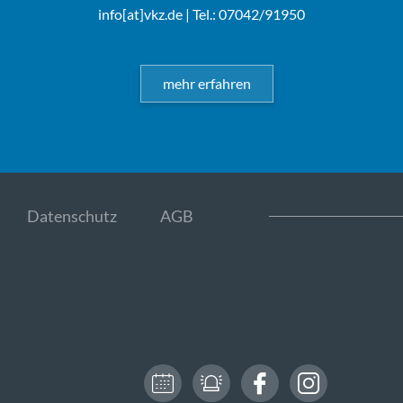
info[at]vkz.de
| Tel.: 07042/91950
mehr erfahren
Datenschutz
AGB