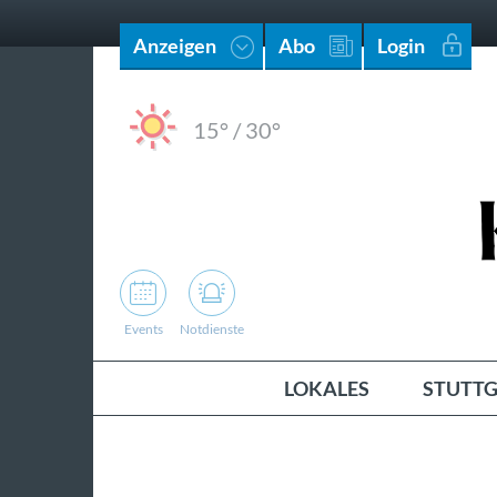
Anzeigen
Abo
Login
15°
/
30°
Events
Notdienste
LOKALES
STUTTG