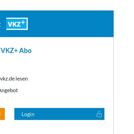
slöser-Werken entstanden. An…
VKZ
t
m VKZ+ Abo
 vkz.de lesen
-Angebot
Login