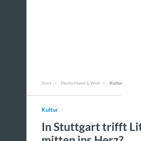
Start
Deutschland & Welt
Kultur
Kultur
In Stuttgart trifft 
mitten ins Herz?