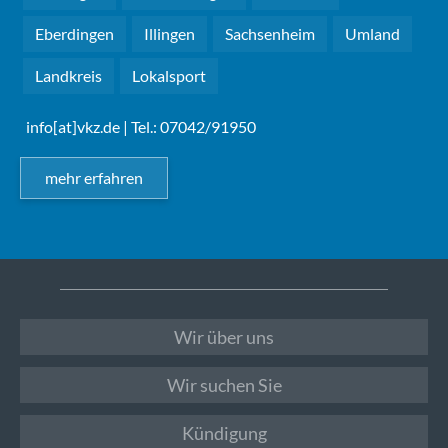
Eberdingen
Illingen
Sachsenheim
Umland
Landkreis
Lokalsport
info[at]vkz.de
| Tel.: 07042/91950
mehr erfahren
Wir über uns
Wir suchen Sie
Kündigung