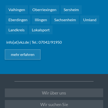
Vaihingen
Oberriexingen
Sersheim
Eberdingen
Illingen
Sachsenheim
Umland
Landkreis
Lokalsport
info[at]vkz.de
| Tel.: 07042/91950
mehr erfahren
Wir über uns
Wir suchen Sie