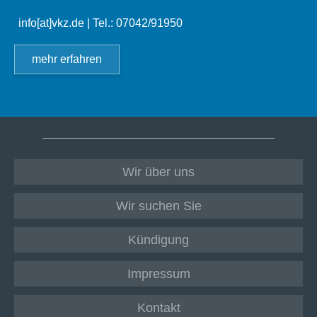
info[at]vkz.de
| Tel.: 07042/91950
mehr erfahren
Wir über uns
Wir suchen Sie
Kündigung
Impressum
Kontakt