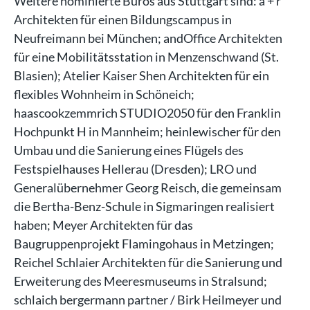
Weitere nominierte Büros aus Stuttgart sind: a + r
Architekten für einen Bildungscampus in
Neufreimann bei München; andOffice Architekten
für eine Mobilitätsstation in Menzenschwand (St.
Blasien); Atelier Kaiser Shen Architekten für ein
flexibles Wohnheim in Schöneich;
haascookzemmrich STUDIO2050 für den Franklin
Hochpunkt H in Mannheim; heinlewischer für den
Umbau und die Sanierung eines Flügels des
Festspielhauses Hellerau (Dresden); LRO und
Generalübernehmer Georg Reisch, die gemeinsam
die Bertha-Benz-Schule in Sigmaringen realisiert
haben; Meyer Architekten für das
Baugruppenprojekt Flamingohaus in Metzingen;
Reichel Schlaier Architekten für die Sanierung und
Erweiterung des Meeresmuseums in Stralsund;
schlaich bergermann partner / Birk Heilmeyer und