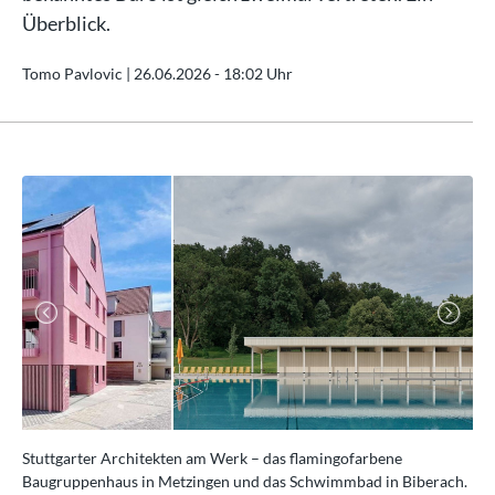
Überblick.
Tomo Pavlovic |
26.06.2026 - 18:02 Uhr
Previous
Next
ach
Stuttgarter Architekten am Werk – das flamingofarbene
St
Baugruppenhaus in Metzingen und das Schwimmbad in Biberach.
Re