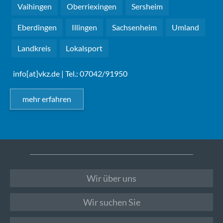
Vaihingen
Oberriexingen
Sersheim
Eberdingen
Illingen
Sachsenheim
Umland
Landkreis
Lokalsport
info[at]vkz.de
| Tel.: 07042/91950
mehr erfahren
Wir über uns
Wir suchen Sie