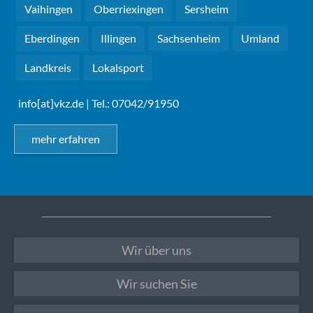
Vaihingen
Oberriexingen
Sersheim
Eberdingen
Illingen
Sachsenheim
Umland
Landkreis
Lokalsport
info[at]vkz.de
| Tel.: 07042/91950
mehr erfahren
Wir über uns
Wir suchen Sie