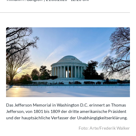
as
Das Jefferson Memorial in Washington D.C. erinnert an Thomas
Das
nt
Jefferson, von 1801 bis 1809 der dritte amerikanische Präsident
Jef
g.
und der hauptsächliche Verfasser der Unabhängigkeitserklärung.
und
lker
Foto: Arte/Frederik Walker