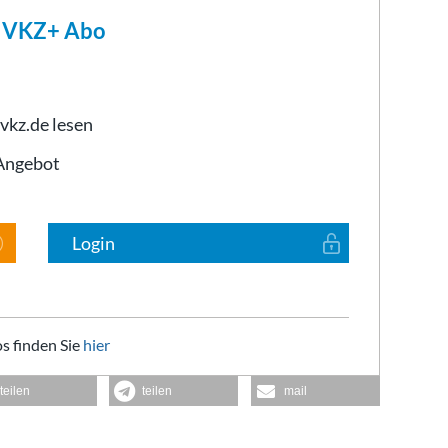
m VKZ+ Abo
 vkz.de lesen
-Angebot
Login
s finden Sie
hier
teilen
teilen
mail