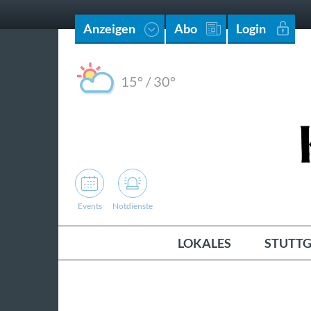
Anzeigen
Abo
Login
15°
/
30°
Events
Notdienste
LOKALES
STUTTG